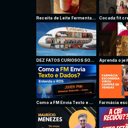
Receita de Leite Fermentado por Beto Almeida
DEZ FATOS CURIOSOS SOBRE O AIRBUS A380 QUE VOCÊ NÃO SABIA
Como a FM Envia Texto e Dados? O Segredo do RDS Explicado