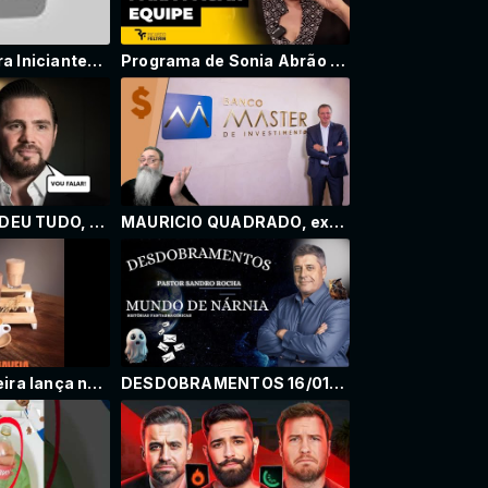
Dividendos Para Iniciantes: Como Ser Pago Apenas por Ter Ações
Programa de Sonia Abrão vai acabar? Crise na RedeTV atingiu o A TARDE É SUA?
VORCARO PERDEU TUDO, agora AMEAÇA fazer DELAÇÃO PREMIADA: RECADO foi DADO e ELITE está APAVORADA
MAURICIO QUADRADO, ex-sócio do MASTER, gastou R$ 122 MI com ADVOGADOS NÃO IDENTIFICADOS: QUEM SERÁ?
Padaria Brasileira lança novidades para o verão - versão comentada
DESDOBRAMENTOS 16/01/2026