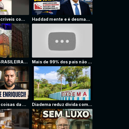
Dez Truques Incríveis com Coca-Cola que Você Precisa Ver!
Haddad mente e é desmascarado pela imprensa! A culpa é do Bolsonaro
TECNOLOGIA BRASILEIRA, MADE IN DIADEMA
Mais de 99% dos pais não conhecem esses truques rápidos #dicasuteis #hacksincriveis #lifehacks #ideias
Cortei essas 5 coisas da minha vida e enriqueci 10x mais
Diadema reduz dívida com a União em 79%