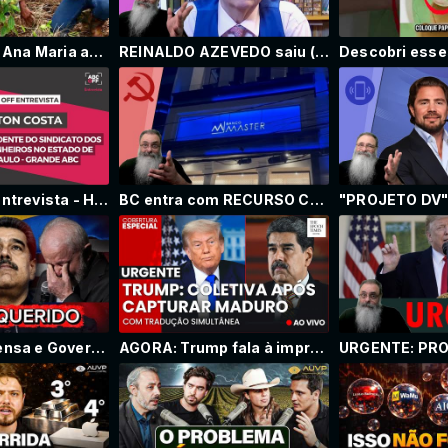
Quintal Verde Ana Maria amplia agrofloresta urbana em Santo André
REINALDO AZEVEDO saiu (ou foi saido) do UOL, SUPOSTAMENTE por LIGAÇÕES com BANCO MASTER
ABC em OFF Entrevista - Helton Costa - 06.01.2025
BC entra com RECURSO CONTRA INSPEÇÃO determinada ILEGALMENTE pelo TCU e CASTELO de CARTAS pode CAIR
AGORA: Imprensa e Governo do Brasil estão em pânico com a prisão de Maduro!
AGORA: Trump fala à imprensa após captura de Maduro | Tradução simultânea | Cobertura especial