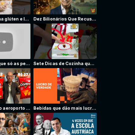
Pão sem farinha glúten e lactose #receita #receitas #receitasfaceis #receitafit #semglúten #hari
Dez Bilionários Que Recusam o Luxo | Histórias Reais
Dicas de vida que só as pessoas inteligentes conhecem #dorama #kdrama #filmes #series
Sete Dicas de Cozinha que Parecem Brincadeira Mas Funcionam!
Por que tudo no aeroporto é tão caro?
Bebidas que dão mais lucro que comida