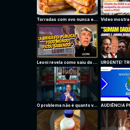
Torradas com ovo nunca estiveram tão crocantes – melhores que pizza, em 5 minutos!
Leoni revela como saiu do Kid Abelha e criou os Heróis da Resistência
O problema não é quanto você ganha… é como você recebe esse dinheiro.