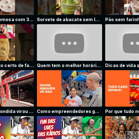
Cocada fit cremosa com 3 ingredientes #receitasfaceis #receitafit #receitas #receitasaudavel #hari
Sorvete de abacate sem leite e sem açúcar #receitasfaceis #receitafit #receitas #receita #hari
Aprenda o jeito certo de fazer Macarrão
Quem tem o melhor horário: turno da manhã ou turno da tarde? #curiosidades #viral
Farmácia escondida virou campeã de vendas de Viagra em São Paulo
Como empreendedores ganham dinheiro aproveitando o carnaval