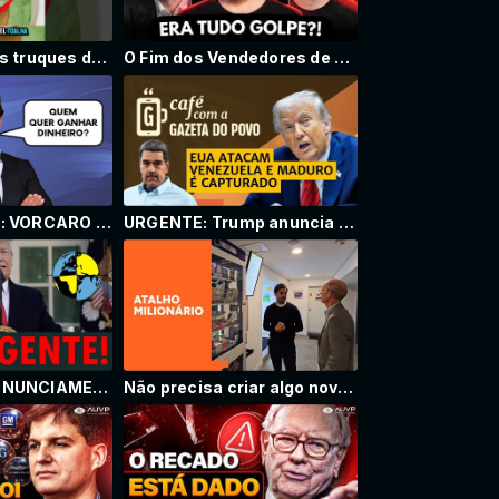
Descobri esses truques depois de metade da vida… e eles são geniais!
O Fim dos Vendedores de Curso (part. @celitto)
"PROJETO DV": VORCARO contratou INFLUENCIADORES com VALORES MILIONÁRIOS para CRITICAR BANCO CENTRAL
URGENTE: Trump anuncia captura de Maduro e ataque em larga escala / CAFÉ COM A GAZETA ESPECIAL
URGENTE: PRONUNCIAMENTO do TRUMP sobre OPERAÇÃO na VENEZUELA
Não precisa criar algo novo para faturar milhões