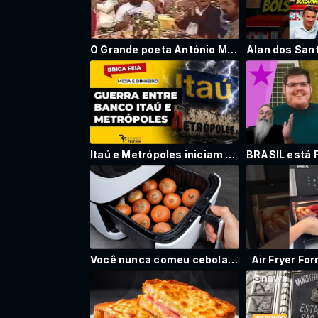
O Grande poeta António Marcos 03.08.1991 TV Bandeirantes
Itaú e Metrópoles iniciam conflito #ricardofeltrin
Você nunca comeu cebola desse jeito
Air Fryer Fo