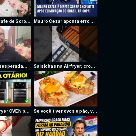
A gigantesca gafe de Soros sobre independência americana
Mauro Cezar aponta erro de Ancelotti
Lula tentou desesperadamente uma foto com Trump... em vão
Salsichas na Airfryer: crocantes por fora, #suculentas por dentro. O jeito rápido e fácil de fazer.
Melhores Air Fryer OVEN para comprar SEM MEDO em 2026 (90% ERRA!)
Se você tiver ovos e pão, vai querer fazer este café da manhã quase todos os dias!