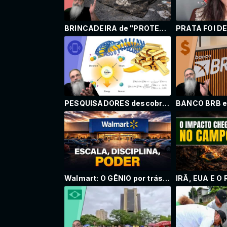
BRINCADEIRA de "PROTESTO da GERAÇÃO Z" acaba com 17 PRESOS: SÓ queriam INCENTIVAR os OUTROS a IR
PESQUISADORES descobrem como PRODUZIR OURO como SUBPRODUTO GRÁTIS de REATORES de FUSÃO NUCLEAR
Walmart: O GÊNIO por trás do MAIOR VAREJISTA da história