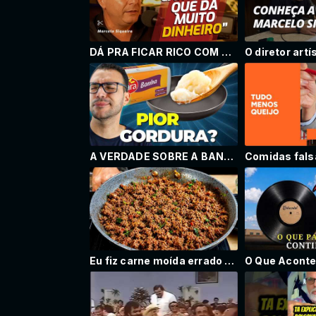
DÁ PRA FICAR RICO COM RÁDIO? | Piunti entrevista Marcelo Siqueira
A VERDADE SOBRE A BANHA DE PORCO: REALMENTE FAZ MAL?
Eu fiz carne moída errado a vida inteira…ate descobrir essa receita