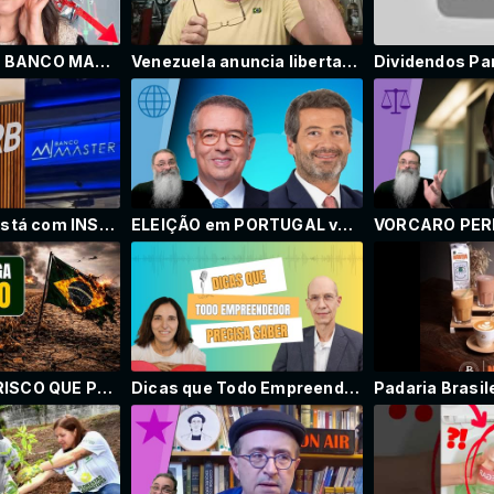
PRATA FOI DE BANCO MASTER
Venezuela anuncia libertação de todos os presos políticos
BANCO BRB está com INSUFICIÊNCIA PATRIMONIAL segundo BANCO CENTRAL: BRASILIENSES vão PAGAR por ISSO
ELEIÇÃO em PORTUGAL vai para 2o TURNO entre EXTREMA-ESQUERDA e DIREITA: VÃO repetir ERRO do BRASIL?
IRÃ, EUA E O RISCO QUE PODE ATINGIR A SAFRA BRASILEIRA
Dicas que Todo Empreendedor Precisa Saber