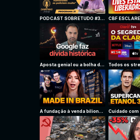
PODCAST SOBRETUDO #31: MAURÍCIO MENEZES ( JORNALISTA, RADIALISTA E HUMORISTA)
Aposta genial ou a bolha de IA começou a estourar?
A fundação à venda bilionária por US$ 5,15 Bi de dois brasileiros nos EUA