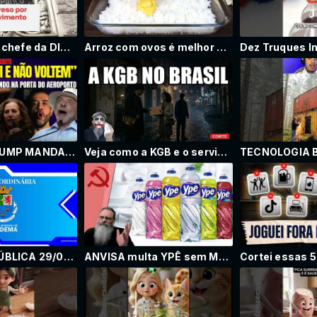
Vídeo mostra chefe da DISE com empresário suspeito de planejar morte de promotor | Em Ponto
Arroz com ovos é melhor que pizza! Barato e fácil!
URGENTE! TRUMP MANDA EXPULSAR DA CALÇADA DA CASABRANCA COMITIVA QUE INÁCIO MANDOU PRA RETIRAR SANÇÕES
Veja como a KGB e o serviço secreto tcheco enganaram a imprensa brasileira durante o regime militar
AUDIÊNCIA PÚBLICA 29/05/2026
ANVISA multa YPÊ sem MOTIVO ESPECÍFICO: RETALIAÇÃO ELEITOREIRA?