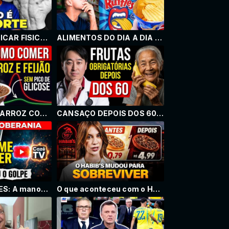
POR QUE PRATICAR FISICULTURISMO NÃO É SAUDÁVEL?
ALIMENTOS DO DIA A DIA QUE PARECEM VENENO MAS NÃO SÃO
COMO COMER ARROZ COM FEIJÃO SEM ESTOURAR A GLICOSE?
CANSAÇO DEPOIS DOS 60 NÃO É SÓ A IDADE — AS 3 FRUTAS QUE MUDAM ISSO
Os R$ 4 BILHÕES: A manobra da FIFA que destruiu o monopólio da Globo
O que aconteceu com o HABIB’S?