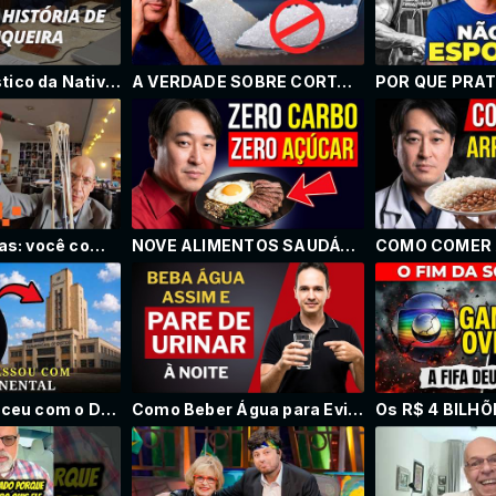
O diretor artístico da NativaFM é entrevistado na Rádio Bandeirantes
A VERDADE SOBRE CORTAR O AÇÚCAR QUE POUCOS TÊM CORAGEM DE FALAR
Comidas falsas: você come e nem percebe
NOVE ALIMENTOS SAUDÁVEIS Sem CARBOIDRATOS e Sem AÇÚCAR.
O Que Aconteceu com o Disco Mais Amado dos Anos 80 | Continental
Como Beber Água para Evitar Levantar à Noite