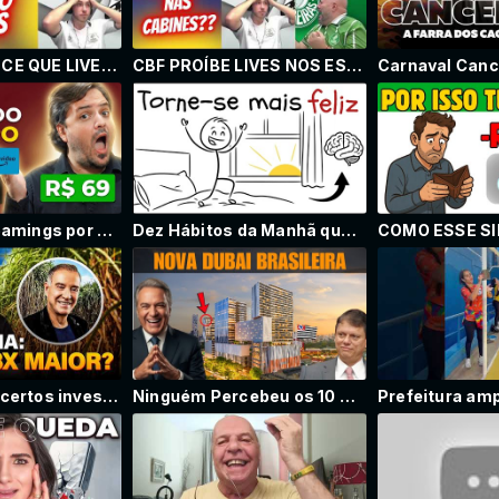
CBF ESCLARECE QUE LIVES NAS CABINES ESTÃO LIBERADAS NO BRASILEIRÃO.
CBF PROÍBE LIVES NOS ESTÁDIOS DO BRASILEIRÃO.
Todos os streamings por R$ 69? (Netflix, HBO, Disney, Prime, Apple)
Dez Hábitos da Manhã que te Deixam Mais Feliz (Com Base na Ciência) ✅
Cuidado com certos investimentos.....
Ninguém Percebeu os 10 Bilhões que Estão Indo para a Zona Leste