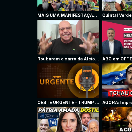
MAIS UMA MANIFESTAÇÃO pela ANISTIA e contra INJUSTIÇA em BRASÍLIA: POVO QUER LIBERDADE e DEMOCRACIA
Roubaram o carro da Alcione. Será que ela vai fazer uma macumbinha para o ladrão devolver?
OESTE URGENTE - TRUMP ATACA A VENEZUELA E CAPTURA MADURO - 03/01/2026