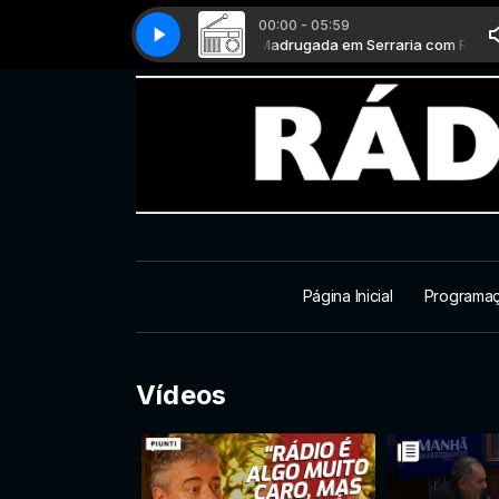
00:00 - 05:59
Madrugada em Serraria com Rufino T
GASPARETTO E VOCÊ #014
GASPARE
Ma
Página Inicial
Programa
Vídeos