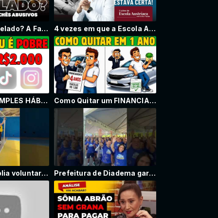
Carnaval Cancelado? A Farra dos Cachês Abusivos
4 vezes em que a Escola Austríaca estava certa, com Arthur Falcão
COMO ESSE SIMPLES HÁBITO TE FAZ PERDER R$2.000 POR MÊS
Como Quitar um FINANCIAMENTO de 4 ANOS em Apenas 1 ANO (Mesmo com Pouco Dinheiro)
Prefeitura amplia voluntariado e reforma escolas
Prefeitura de Diadema garante recursos para corrida comunitária