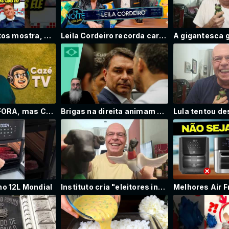
Alan dos Santos mostra, Bolsonaro sempre teve razão veja porque
Leila Cordeiro recorda carreira | The Noite (02/07/26)
BRASIL está FORA, mas CAZETV já GANHOU ESSA COPA e agora a EUROCOPA
Brigas na direita animam a esquerda, que planta sementes da discórdia
rno 12L Mondial
Instituto cria "eleitores independentes" para justificar fraude no resultado