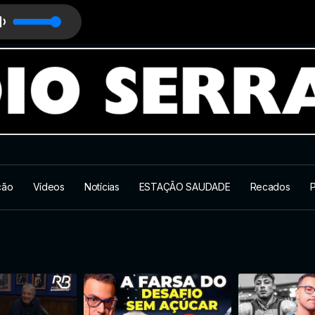
TTO E VOCÊ #014
drugada em Serraria com Rufino T
ção
Vídeos
Notícias
ESTAÇÃO SAUDADE
Recados
P