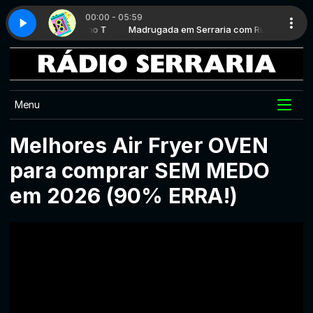
00:00 - 05:59
aria com Rufino T
arte 1
Hits 80 - Parte 1
Madrugada em Serraria com Rufino T
Menu
Melhores Air Fryer OVEN
para comprar SEM MEDO
em 2026 (90% ERRA!)