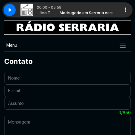
00:00 - 05:59
em Serraria com Rufino T
O E VOCÊ #012
Madrugada em Serraria com Rufino T
GASPARETTO E VOCÊ #012
Menu
Contato
Nome:
E-mail:
Assunto:
Mensagem:
0/650