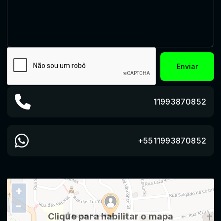
Enviar
11993870852
+5511993870852
+
−
Clique para habilitar o mapa