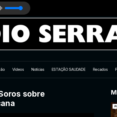
e
ção
Vídeos
Notícias
ESTAÇÃO SAUDADE
Recados
P
M
 Soros sobre
cana