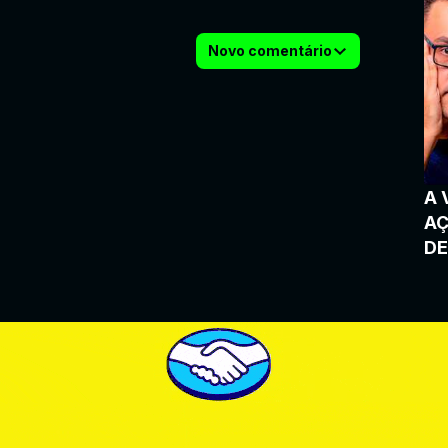
Novo comentário
A 
AÇ
DE