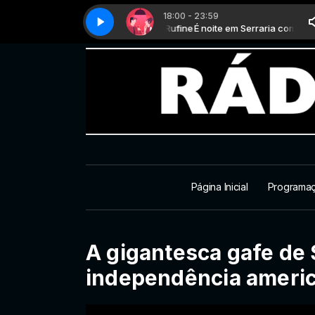
18:00 - 23:59
É noite em Serraria com Rufine
Love night - Parte 03
É noite em Serraria com Rufin
Love night - Parte 03
Página Inicial
Programa
A gigantesca gafe de
independência ameri