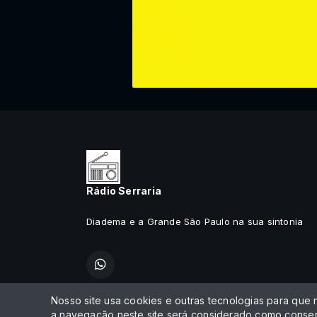
Rádio Serraria
Diadema e a Grande São Paulo na sua sintonia
Nosso site usa cookies e outras tecnologias para que
Todos os direitos reservados.
a navegação neste site será considerado como consen