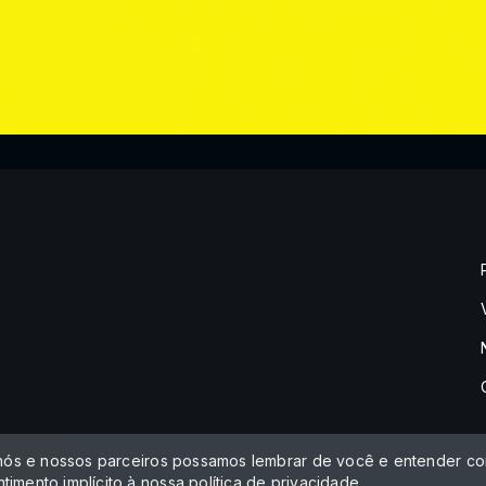
 nós e nossos parceiros possamos lembrar de você e entender com
timento implícito à nossa
política de privacidade
.