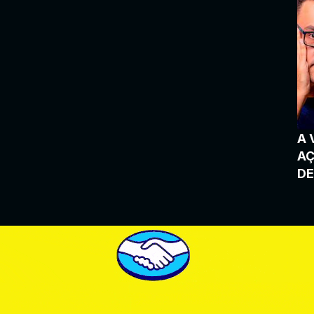
A 
AÇ
DE