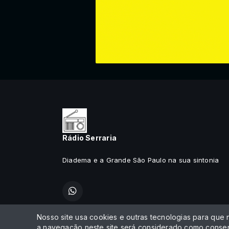
Rádio Serraria
Diadema e a Grande São Paulo na sua sintonia
Nosso site usa cookies e outras tecnologias para que
Todos os direitos reservados.
a navegação neste site será considerado como consen