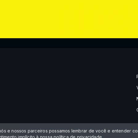
 nós e nossos parceiros possamos lembrar de você e entender com
timento implícito à nossa
política de privacidade
.