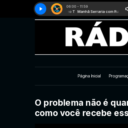
06:00 - 11:59
Manhã Serraria com Rufino T
Top classic - Parte 4
Manhã Serraria com Rufino T
Top classic - Parte 4
Página Inicial
Programa
O problema não é qua
como você recebe ess