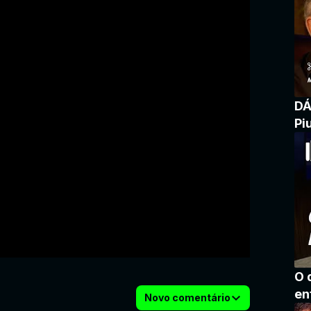
DÁ
Pi
O 
en
Novo comentário