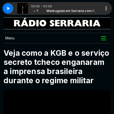
00:00 - 05:59
aria com Rufino T
m Rufino T
- Aja
Steely Dan - Aja
Madrugada em Serraria com Rufino T
Manhã Serraria com Rufino T
Menu
Veja como a KGB e o serviço
secreto tcheco enganaram
a imprensa brasileira
durante o regime militar