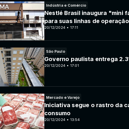
Indústria e Comércio
Nestlé Brasil inaugura "mini 
para suas linhas de operação
20/12/2024 • 17:11
São Paulo
Governo paulista entrega 2.3
20/12/2024 • 17:01
Mercado e Varejo
Iniciativa segue o rastro da 
consumo
20/12/2024 • 13:54