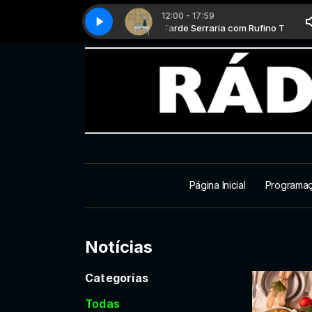
12:00 - 17:59
Tarde Serraria com Rufino T
Dica do lar - Parte 1
Tarde Serraria com Rufino T
Dica do lar - Parte 1
Página Inicial
Programa
Notícias
Categorias
Todas