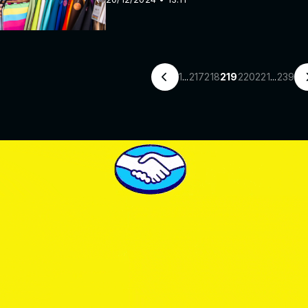
1
...
217
218
219
220
221
...
239