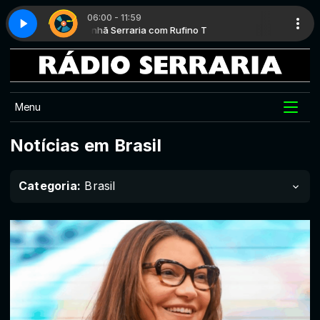
06:00 - 11:59
Manhã Serraria com Rufino T
Top classic - Parte 6
Top classic 
Manhã Ser
Menu
Notícias em Brasil
Categoria:
Brasil