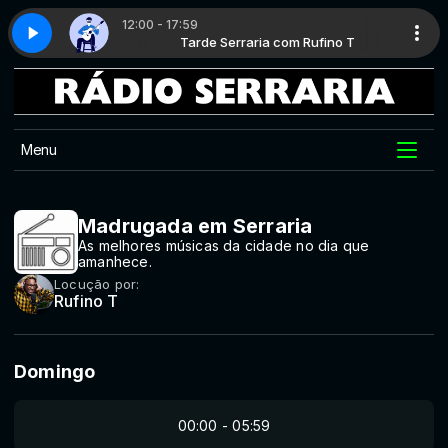
12:00 - 17:59
 com Rufino T
PB - Parte 2
Tarde Serraria com Rufino T
Clássicos da MPB - Parte 2
Menu
Madrugada em Serraria
As melhores músicas da cidade no dia que
amanhece.
Locução por:
Rufino T
Domingo
00:00 - 05:59