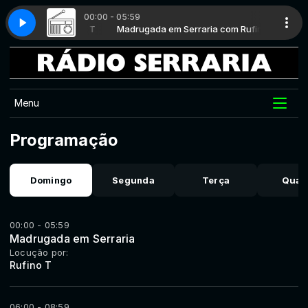
00:00 - 05:59
erraria com Rufino T
 VOCÊ #014
Madrugada em Serraria com Rufino T
GASPARETTO E VOCÊ #014
Menu
Programação
Domingo
Segunda
Terça
Quar
00:00 - 05:59
Madrugada em Serraria
Locução por:
Rufino T
06:00 - 08:59