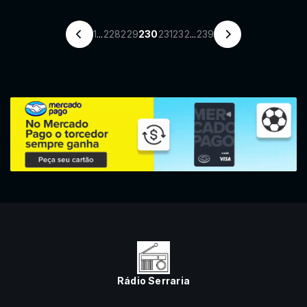
1
...
228
229
230
231
232
...
239
Rádio Serraria