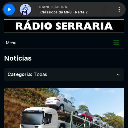
TOCANDO AGORA
o T
2
Manhã Serraria com Rufino T
Clássicos da MPB - Parte 2
Menu
Notícias
Categoria:
Todas