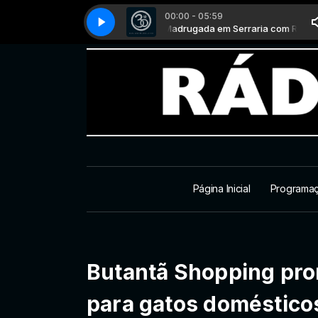
00:00 - 05:59
ada em Serraria com Rufino T
Roupa Nova - Clarear
Roupa Nova - Clarear
Madrugada em Serraria com Rufino T
Página Inicial
Programa
Butantã Shopping pro
para gatos doméstico