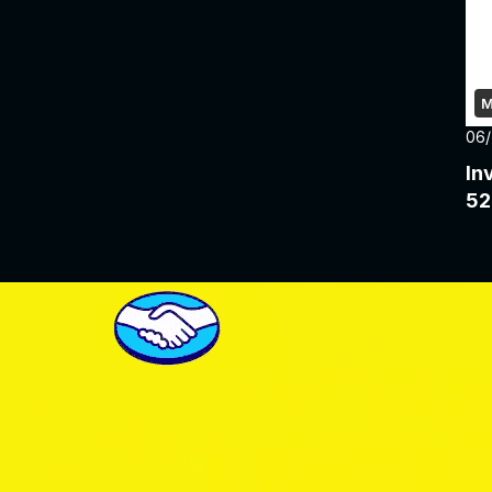
M
06
In
52