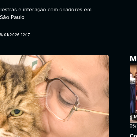
alestras e interação com criadores em
 São Paulo
8/01/2026 12:17
M
M
05
Co