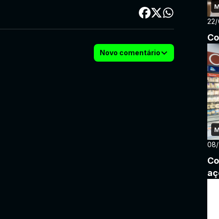
M
22
Co
Novo comentário
M
08
Co
aç