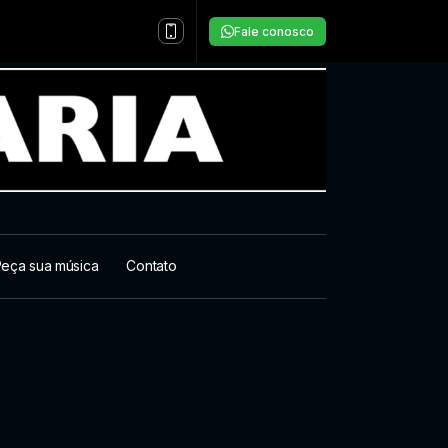
Fale conosco
eça sua música
Contato