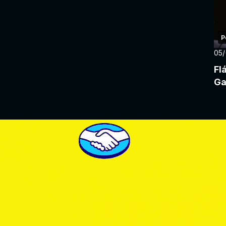
P
05
Fl
Ga