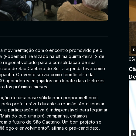
P
nova movimentação com o encontro promovido pelo
 (Podemos), realizado na última quinta-feira, 2 de
05
o regional voltado para a consolidação de sua
icípio de São Caetano do Sul, a agenda teve como
Câ
ampanha. O evento serviu como termômetro da
De
e 80 apoiadores engajados no debate das diretrizes
ngo dos próximos meses.
ação de uma base sólida para propor melhorias
 pelo prefeiturável durante a reunião. Ao discursar
e a participação ativa é indispensável para legitimar
“Mais do que uma pré-campanha, estamos
com o futuro de São Caetano. Um bom projeto se
diálogo e envolvimento”, afirma o pré-candidato.
P