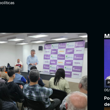
olíticas
M
P
06
Po
de