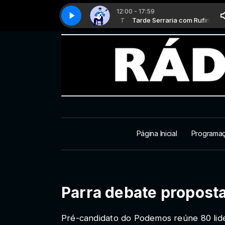
12:00 - 17:59
Tarde Serraria com Rufino T
Clássicos da MPB - Parte 8
Tarde Serraria com Rufino T
Clássicos da MPB - Parte 8
Página Inicial
Programa
Parra debate propost
Pré-candidato do Podemos reúne 80 lid