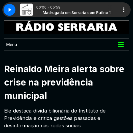
00:00 - 05:59
com Rufino T
14
Madrugada em Serraria com Rufino T
GASPARETTO E VOCÊ #014
Menu
Reinaldo Meira alerta sobre
crise na previdência
municipal
Ele destaca dívida bilionária do Instituto de
Previdência e critica gestões passadas e
desinformação nas redes sociais