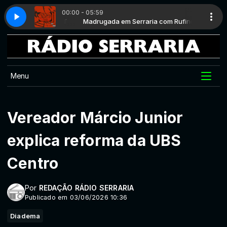
00:00 - 05:59
a com Rufino T
#001
Madrugada em Serraria com Rufino T
GASPARETTO E VOCÊ #001
Menu
Vereador Márcio Junior
explica reforma da UBS
Centro
Por
REDAÇÃO RÁDIO SERRARIA
Publicado em 03/06/2026 10:36
Diadema