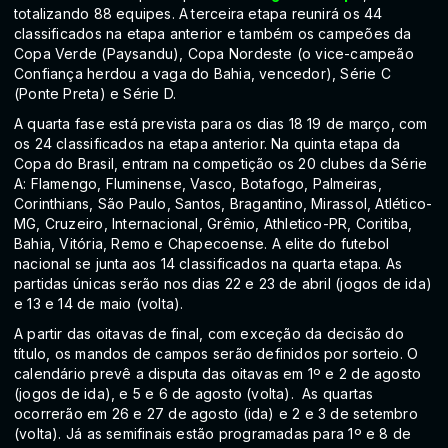
totalizando 88 equipes. A
terceira etapa reunirá os 44
classificados na etapa anterior e também os campeões da
Copa Verde (Paysandu), Copa Nordeste (o vice-campeão
Confiança herdou a vaga do Bahia, vencedor), Série C
(Ponte Preta) e Série D.
A quarta fase está prevista para os dias 18 19 de março, com
os 24 classificados na etapa anterior. Na quinta etapa da
Copa do Brasil, entram na competição os 20 clubes da Série
A: Flamengo, Fluminense, Vasco, Botafogo, Palmeiras,
Corinthians, São Paulo, Santos, Bragantino, Mirassol, Atlético-
MG, Cruzeiro, Internacional, Grêmio, Athletico-PR, Coritiba,
Bahia, Vitória, Remo e Chapecoense. A elite do futebol
nacional se junta aos 14 classificados na quarta etapa. As
partidas únicas serão nos dias 22 e 23 de abril (jogos de ida)
e 13 e 14 de maio (volta).
A partir das oitavas de final, com exceção da decisão do
título, os mandos de campos serão definidos por sorteio. O
calendário prevê a disputa das oitavas em 1º e 2 de agosto
(jogos de ida), e 5 e 6 de agosto (volta). As quartas
ocorrerão em 26 e 27 de agosto (ida) e 2 e 3 de setembro
(volta). Já as semifinais estão programadas para 1º e 8 de