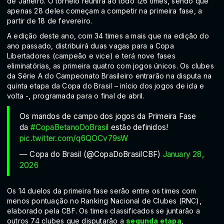
de Janeiro. O torneio reunirá ao todo 126 times, sendo que
apenas 28 deles começam a competir na primeira fase, a
partir de 18 de fevereiro.
A edição deste ano, com 34 times a mais que na edição do
ano passado, distribuirá duas vagas para a Copa
Libertadores (campeão e vice) e terá nove fases
eliminatórias, as primeira quatro com jogos únicos. Os clubes
da Série A do Campeonato Brasileiro entrarão na disputa na
quinta etapa da Copa do Brasil – início dos jogos de ida e
volta -, programada para o final de abril.
Os mandos de campo dos jogos da Primeira Fase
da
#CopaBetanoDoBrasil
estão definidos!
pic.twitter.com/q6QOCv79sW
— Copa do Brasil (@CopaDoBrasilCBF)
January 28,
2026
Os 14 duelos da primeira fase serão entre os times com
menos pontuação no Ranking Nacional de Clubes (RNC),
elaborado pela CBF. Os times classificados se juntarão a
outros 74 clubes que disputarão a
segunda etapa
,