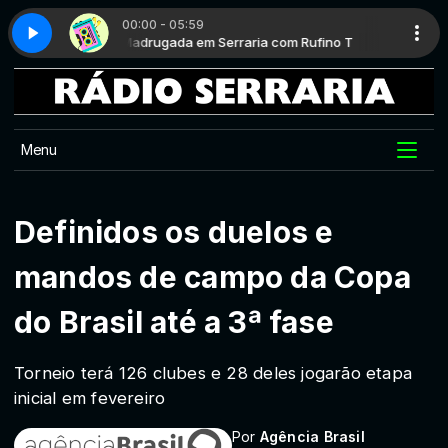
00:00 - 05:59
Rufino T
Hits 80 - Parte 2
Madrugada em Serraria com Rufino T
Menu
Definidos os duelos e
mandos de campo da Copa
do Brasil até a 3ª fase
Torneio terá 126 clubes e 28 deles jogarão etapa
inicial em fevereiro
Por
Agência Brasil