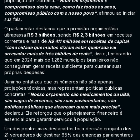
população de Diadema.
“Votar em orçamento é
compromisso desta casa, como faz todos os anos,
compromisso público com o nosso povo”
, afirmou ao iniciar
sua fala.
O parlamentar destacou que a previsão orçamentária
ultrapassa
R$ 3 bilhões
, sendo
R$ 2,3 bilhões
em receitas
correntes e mais de
R$ 411 milhões em receitas de capital
.
“Uma cidade que muitos diziam estar quebrada vai
arrecadar mais de três bilhões de reais”
, disse, lembrando
que em 2024 mais de 1.282 municípios brasileiros não
conseguiram gerar receita suficiente para custear suas
próprias despesas.
Juninho enfatizou que os números não são apenas
projeções técnicas, mas representam políticas públicas
concretas.
“Nosso orçamento são medicamentos da UBS,
são vagas de creches, são ruas pavimentadas, são
políticas públicas que alcançam quem mais precisa”
,
declarou. Ele reforçou que o planejamento financeiro é
essencial para garantir serviços à população.
Um dos pontos mais destacados foi a decisão conjunta dos
21 vereadores de destinar 65% das emendas parlamentares