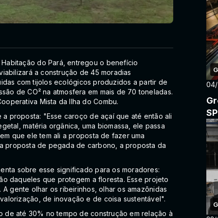
Habitação do Pará, entregou o benefício
G
viabilizará a construção de 45 moradias
guidas com tijolos ecológicos produzidos a partir de
04
issão de CO² na atmosfera em mais de 70 toneladas.
Gr
ooperativa Mista da Ilha do Combu.
SP
 a proposta: "Esse caroço de açaí que até então ali
getal, matéria orgânica, uma biomassa, ele passa
 em que ele tem ali a proposta de fazer uma
ssa proposta de pegada de carbono, a proposta da
enta sobre esse significado para os moradores:
ação daqueles que protegem a floresta. Esse projeto
 A gente olhar os ribeirinhos, olhar os amazônidas
alorização, de inovação e de coisa sustentável".
G
ção de até 30% no tempo de construção em relação à