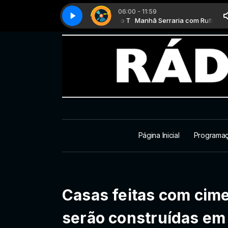
06:00 - 11:59
Manhã Serraria com Rufino T
Top classic - Parte 3
Manhã Serraria com Rufino T
Top classic - Parte 3
Página Inicial
Programa
Casas feitas com cime
serão construídas em