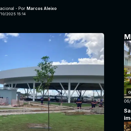
acional - Por
Marcos Aleixo
/10/2025 15:14
M
G
06
Sa
im