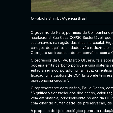
© Fabiola Sinimbú/Agência Brasil
O governo do Pará, por meio da Companhia de 
habitacional Sua Casa COP30 Sustentável, que 
sustentáveis na região das ilhas, na capital. Er
caroços de açaí, as unidades vão reduzir a em
O projeto será executado em convênio com a C
O professor da UFPA, Marco Oliveira, fala sobre
poderia emitir carbono porque é uma matéria ve
então a ser incorporado numa matriz cimentícia
fixação, uma captura de CO². Então ele tem e
bioeconomia circular".
O representante comunitário, Paulo Cohen, com
"Significa valorização dos ribeirinhos, valoriz
vem em sintonia, principalmente no ano da COP.
com olhar de humanidade, de preservação, de v
A proposta do tijolo ecológico permitirá redu