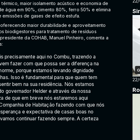
22
o térmico, maior isolamento acústico e economia de
 de água em 90%, cimento 80%, ferro 50% e elimina
Si
e emissões de gases de efeito estufa.
, oferecendo maior durabilidade e aproveitamento
os biodigestores para tratamento de resíduos
O presidente da COHAB, Manuel Pinheiro, comenta a
s:
ais precisamente aqui no Combu, trazendo a
 vem fazer com que possa ser a diferença na
G
enorme, porque estamos levando dignidade
has. Isso é fundamental para que quem tem
22
 sentir bem na sua residência. Nós estamos
Ro
do governador Helder e através da nossa
za de que em breve nós estaremos aqui
a Companhia de Habitação fazendo com que nós
 esperança e expectativa de casas boas no
 vamos continuar fazendo sempre. A certeza