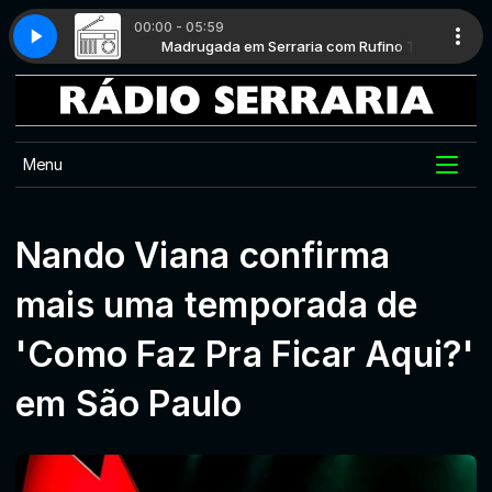
00:00 - 05:59
a - Funk (Até o Caroço)
a com Rufino T
Madrugada em Serraria com Rufino T
B Negão e os Seletores de Frequência - Funk (A
Menu
Nando Viana confirma
mais uma temporada de
'Como Faz Pra Ficar Aqui?'
em São Paulo