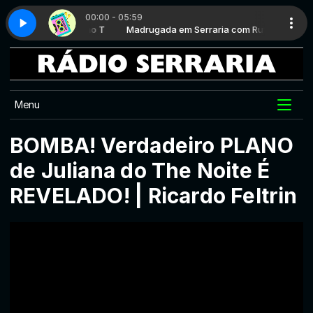
00:00 - 05:59
aria com Rufino T
rte 4
Hits 80 - Parte 4
Madrugada em Serraria com Rufino T
Menu
BOMBA! Verdadeiro PLANO
de Juliana do The Noite É
REVELADO! | Ricardo Feltrin