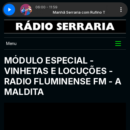
06:00 - 11:59
m Rufino T
- Completo
Manhã Serraria com Rufino T
Matando saudade - Completo
Menu
MÓDULO ESPECIAL -
VINHETAS E LOCUÇÕES -
RADIO FLUMINENSE FM - A
MALDITA