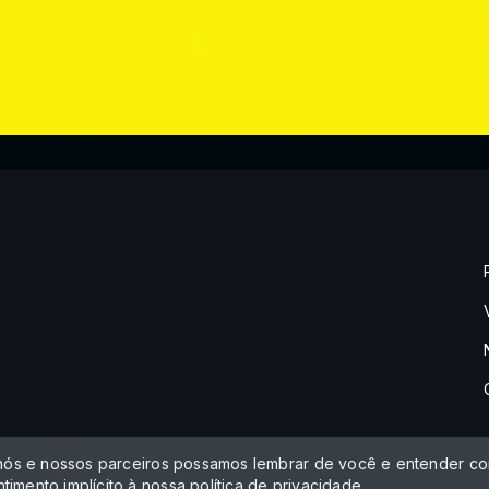
 nós e nossos parceiros possamos lembrar de você e entender com
timento implícito à nossa
política de privacidade
.