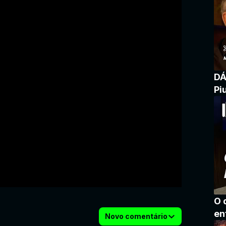
DÁ
Pi
O 
en
Novo comentário