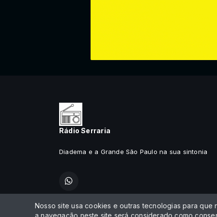
Rádio Serraria
Diadema e a Grande São Paulo na sua sintonia
Nosso site usa cookies e outras tecnologias para que
Todos os direitos reservados.
a navegação neste site será considerado como consen