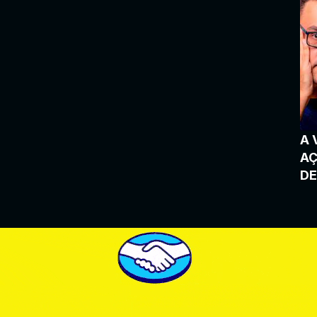
A 
AÇ
DE